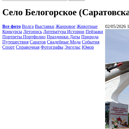
Село Белогорское (Саратовска
Все фото
Волга
Выставки
Жанровое
Животные
02/05/2026 
Конкурсы
Летопись
Литература Истории
Пейзажи
Портреты Портфолио
Праздники Даты
Природа
Путешествия
Саратов
Свадебные Мода
События
Спорт
Справочная
Фотографы
Энгельс
Юмор