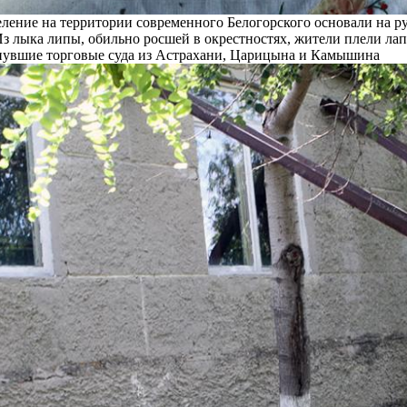
ление на территории современного Белогорского основали на р
Из лыка липы, обильно росшей в окрестностях, жители плели лап
янувшие торговые суда из Астрахани, Царицына и Камышина