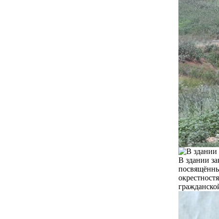
В здании з
посвящённы
окрестностя
гражданско