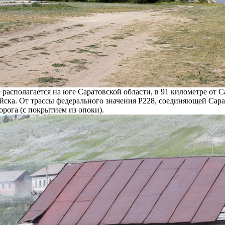
 располагается на юге Саратовской области, в 91 километре от С
ска. От трассы федерального значения Р228, соединяющей Сарат
орога (с покрытием из опоки).