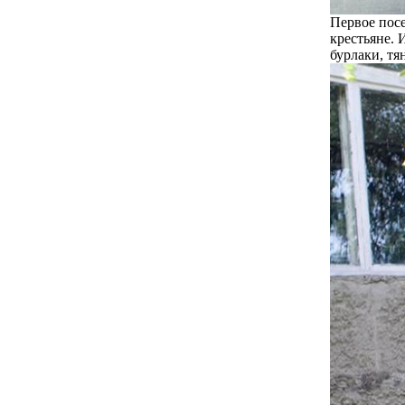
Первое посе
крестьяне. 
бурлаки, т