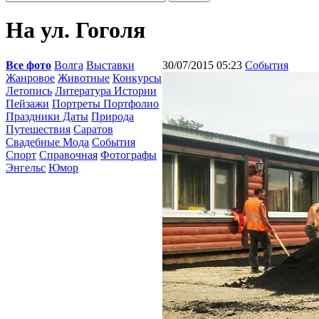
На ул. Гоголя
Все фото
Волга
Выставки
30/07/2015 05:23
События
Жанровое
Животные
Конкурсы
Летопись
Литература Истории
Пейзажи
Портреты Портфолио
Праздники Даты
Природа
Путешествия
Саратов
Свадебные Мода
События
Спорт
Справочная
Фотографы
Энгельс
Юмор