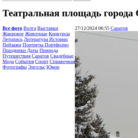
Театральная площадь города 
Все фото
Волга
Выставки
27/12/2024 06:55
Саратов
Жанровое
Животные
Конкурсы
Летопись
Литература Истории
Пейзажи
Портреты Портфолио
Праздники Даты
Природа
Путешествия
Саратов
Свадебные
Мода
События
Спорт
Справочная
Фотографы
Энгельс
Юмор