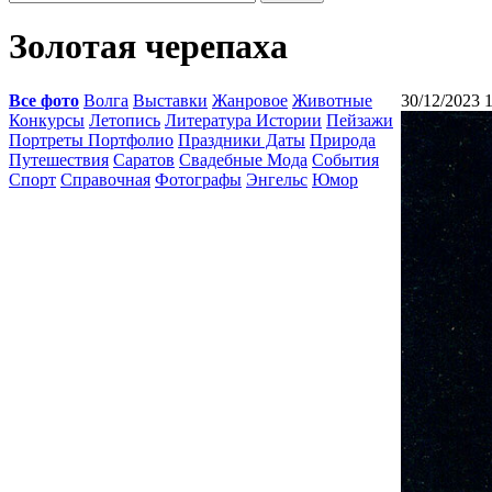
Золотая черепаха
Все фото
Волга
Выставки
Жанровое
Животные
30/12/2023 
Конкурсы
Летопись
Литература Истории
Пейзажи
Портреты Портфолио
Праздники Даты
Природа
Путешествия
Саратов
Свадебные Мода
События
Спорт
Справочная
Фотографы
Энгельс
Юмор