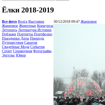
Ёлки 2018-2019
Все фото
Волга
Выставки
30/12/2018 09:47
Жанровое
Жанровое
Животные
Конкурсы
Летопись
Литература Истории
Пейзажи
Портреты Портфолио
Праздники Даты
Природа
Путешествия
Саратов
Свадебные Мода
События
Спорт
Справочная
Фотографы
Энгельс
Юмор