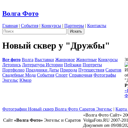
Волга Фото
Главная
|
События
|
Конкурсы
|
Партнеры
|
Контакты
Новый сквер у "Дружбы"
Все фото
Волга
Выставки
Жанровое
Животные
Конкурсы
3
Летопись
Литература Истории
Пейзажи
Портреты
Портфолио
Праздники Даты
Природа
Путешествия
Саратов
И
Свадебные Мода
События
Спорт
Справочная
Фотографы
о
Энгельс
Юмор
"
Р
«
Ф
Фотографии Новый сквер Волга Фото Саратов Энгельс
|
Карта
«Волга Фото Сайт» 20
Сайт
«Волга Фото»
Энгельс и Саратов
VolgaFoto.RU 2007-20
Документ от 09/08/20