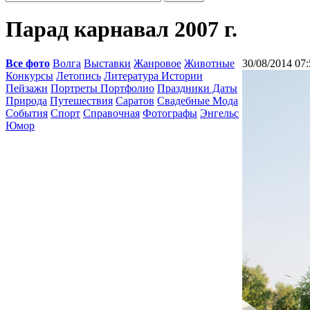
Парад карнавал 2007 г.
Все фото
Волга
Выставки
Жанровое
Животные
30/08/2014 07:
Конкурсы
Летопись
Литература Истории
Пейзажи
Портреты Портфолио
Праздники Даты
Природа
Путешествия
Саратов
Свадебные Мода
События
Спорт
Справочная
Фотографы
Энгельс
Юмор