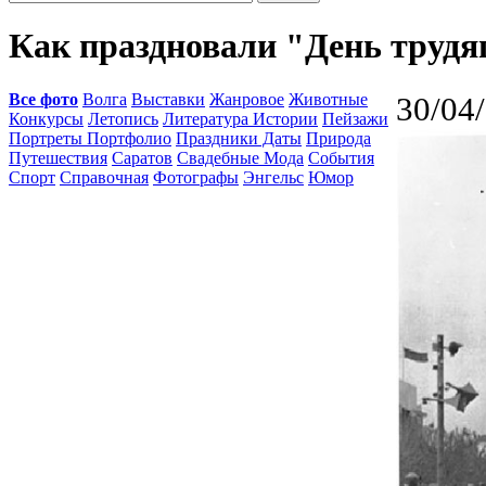
Как праздновали "День труд
Все фото
Волга
Выставки
Жанровое
Животные
30/04
Конкурсы
Летопись
Литература Истории
Пейзажи
Портреты Портфолио
Праздники Даты
Природа
Путешествия
Саратов
Свадебные Мода
События
Спорт
Справочная
Фотографы
Энгельс
Юмор