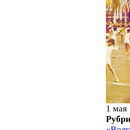
1 мая
Рубр
«Волг