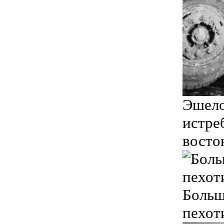
Эшело
истре
восток
Больш
пехот