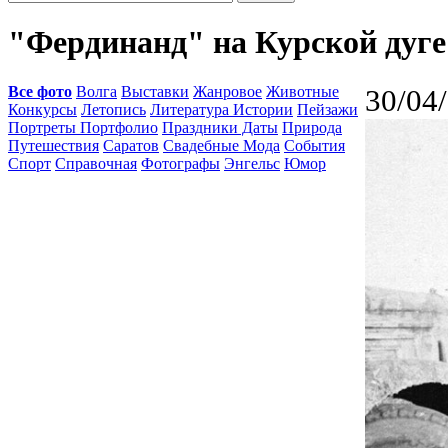
"Фердинанд" на Курской дуге
Все фото
Волга
Выставки
Жанровое
Животные
30/04
Конкурсы
Летопись
Литература Истории
Пейзажи
Портреты Портфолио
Праздники Даты
Природа
Путешествия
Саратов
Свадебные Мода
События
Спорт
Справочная
Фотографы
Энгельс
Юмор