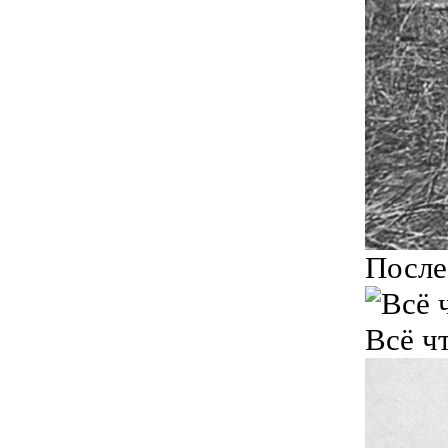
После
Всё ч