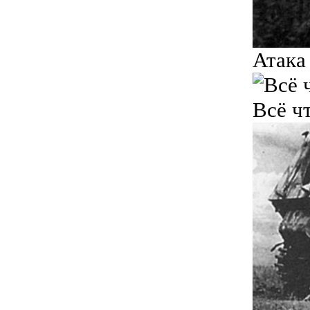
Атака
Всё ч