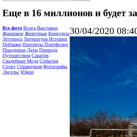
Еще в 16 миллионов и будет з
Все фото
Волга
Выставки
30/04/2020 08:4
Жанровое
Животные
Конкурсы
Летопись
Литература Истории
Пейзажи
Портреты Портфолио
Праздники Даты
Природа
Путешествия
Саратов
Свадебные Мода
События
Спорт
Справочная
Фотографы
Энгельс
Юмор