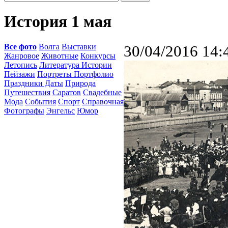
История 1 мая
Все фото
Волга
Выставки
30/04/2016 14:
Жанровое
Животные
Конкурсы
Летопись
Литература Истории
Пейзажи
Портреты Портфолио
Праздники Даты
Природа
Путешествия
Саратов
Свадебные
Мода
События
Спорт
Справочная
Фотографы
Энгельс
Юмор