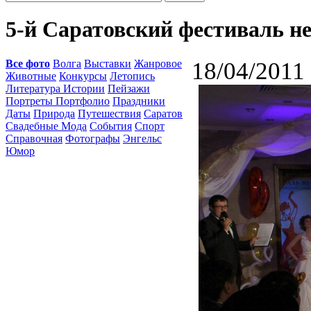
5-й Саратовский фестиваль не
Все фото
Волга
Выставки
Жанровое
18/04/2011
Животные
Конкурсы
Летопись
Литература Истории
Пейзажи
Портреты Портфолио
Праздники
Даты
Природа
Путешествия
Саратов
Свадебные Мода
События
Спорт
Справочная
Фотографы
Энгельс
Юмор