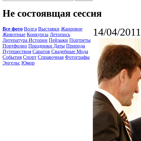
Не состоявщая сессия
Все фото
Волга
Выставки
Жанровое
14/04/2011
Животные
Конкурсы
Летопись
Литература Истории
Пейзажи
Портреты
Портфолио
Праздники Даты
Природа
Путешествия
Саратов
Свадебные Мода
События
Спорт
Справочная
Фотографы
Энгельс
Юмор