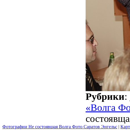
Рубрики
:
«Волга Фо
состоявща
Фотографии Не состоявщая Волга Фото Саратов Энгельс
|
Карт