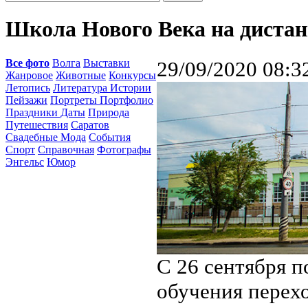
Школа Нового Века на диста
Все фото
Волга
Выставки
29/09/2020 08:3
Жанровое
Животные
Конкурсы
Летопись
Литература Истории
Пейзажи
Портреты Портфолио
Праздники Даты
Природа
Путешествия
Саратов
Свадебные Мода
События
Спорт
Справочная
Фотографы
Энгельс
Юмор
С 26 сентября 
обучения перех