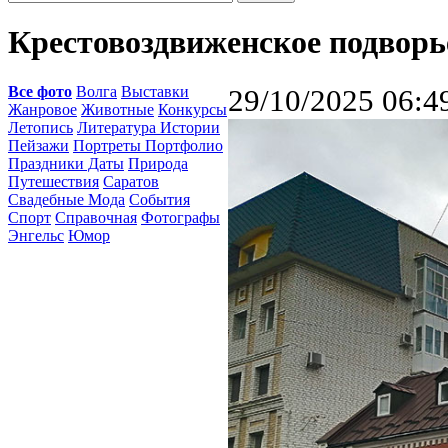
Крестовоздвиженское подворь
Все фото
Волга
Выставки
29/10/2025 06:4
Жанровое
Животные
Конкурсы
Летопись
Литература Истории
Пейзажи
Портреты Портфолио
Праздники Даты
Природа
Путешествия
Саратов
Свадебные Мода
События
Спорт
Справочная
Фотографы
Энгельс
Юмор