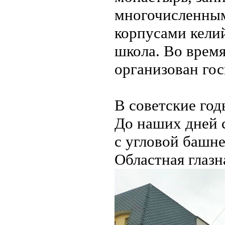
многочисленны
корпусами келий
школа. Во врем
организован гос
В советские го
До наших дней 
с угловой башне
Областная глазн