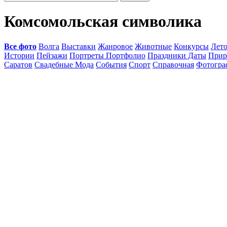
Комсомольская символика
Все фото
Волга
Выставки
Жанровое
Животные
Конкурсы
Лет
Истории
Пейзажи
Портреты Портфолио
Праздники Даты
Прир
Саратов
Свадебные Мода
События
Спорт
Справочная
Фотогр