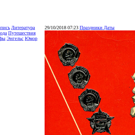
опись
Литература
29/10/2018 07:23
Праздники Даты
ода
Путешествия
афы
Энгельс
Юмор