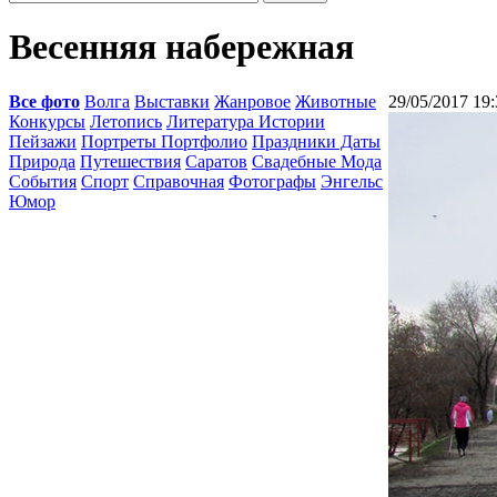
Весенняя набережная
Все фото
Волга
Выставки
Жанровое
Животные
29/05/2017 19:
Конкурсы
Летопись
Литература Истории
Пейзажи
Портреты Портфолио
Праздники Даты
Природа
Путешествия
Саратов
Свадебные Мода
События
Спорт
Справочная
Фотографы
Энгельс
Юмор