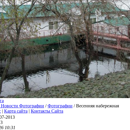
га
 Новости Фотографии
/
Фотографии
/ Весенняя набережная
с
|
Карта сайта
|
Контакты Сайта
07-2013
13
26 10:31