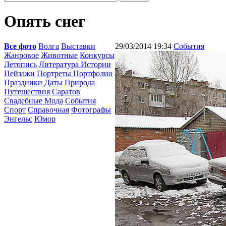
Опять снег
Все фото
Волга
Выставки
29/03/2014 19:34
События
Жанровое
Животные
Конкурсы
Летопись
Литература Истории
Пейзажи
Портреты Портфолио
Праздники Даты
Природа
Путешествия
Саратов
Свадебные Мода
События
Спорт
Справочная
Фотографы
Энгельс
Юмор