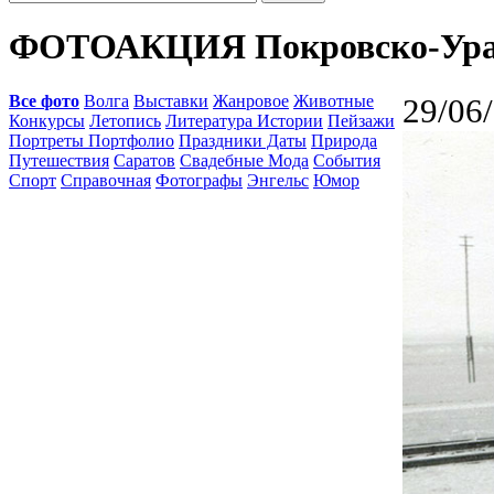
ФОТОАКЦИЯ Покровско-Урал
Все фото
Волга
Выставки
Жанровое
Животные
29/06
Конкурсы
Летопись
Литература Истории
Пейзажи
Портреты Портфолио
Праздники Даты
Природа
Путешествия
Саратов
Свадебные Мода
События
Спорт
Справочная
Фотографы
Энгельс
Юмор