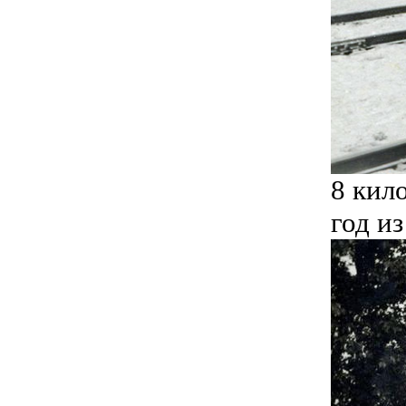
8 кил
год и