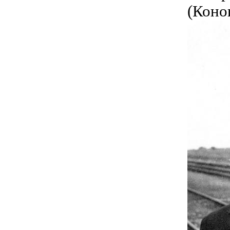
(Коно