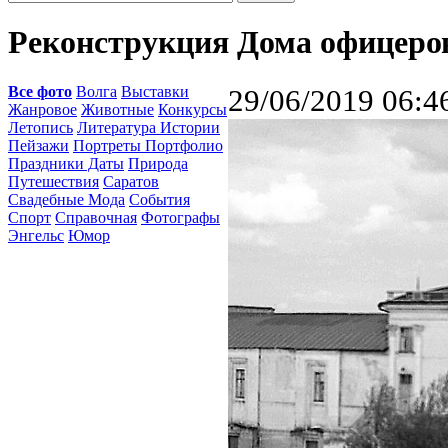
Реконструкция Дома офицеро
Все фото
Волга
Выставки
29/06/2019 06:4
Жанровое
Животные
Конкурсы
Летопись
Литература Истории
Пейзажи
Портреты Портфолио
Праздники Даты
Природа
Путешествия
Саратов
Свадебные Мода
События
Спорт
Справочная
Фотографы
Энгельс
Юмор