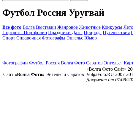
Футбол Россия Уругвай
Все фото
Волга
Выставки
Жанровое
Животные
Конкурсы
Лет
Портреты Портфолио
Праздники Даты
Природа
Путешествия
Спорт
Справочная
Фотографы
Энгельс
Юмор
Фотографии Футбол Россия Волга Фото Саратов Энгельс
|
Карт
«Волга Фото Сайт» 20
Сайт
«Волга Фото»
Энгельс и Саратов
VolgaFoto.RU 2007-20
Документ от 07/08/20