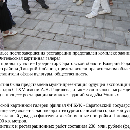
льсе после завершения реставрации представлен комплекс здани
Энгельсская картинная галерея.
приняли участие Губернатор Саратовской области Валерий Рада
о района Дмитрий Лобанов, представители правительства облас
ставители сферы культуры, общественность.
ятия была представлена мультипрезентация будущей экспозиции
ондов СГХМ имени А.Н. Радищева, а также состоялось награжд
 в процесс реставрации комплекса зданий усадьбы Ухиных.
сской картинной галереи (филиал ФГБУК «Саратовский государ
ищева») является частью архитектурного ансамбля городской ус
: главный дом, два флигеля и хозяйственные постройки. Площад
00 кв. метров.
нтных и реставрационных работ составила 238, млн. рублей (ф