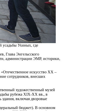
й усадьбы Ухиных, где
ев, Глава Энгельсского
ти, администрации ЭМР, историки,
 «Отечественное искусство XX –
ение сотрудников, внесших
ственный художественный музей
адьбы рубежа ХIX-XX вв., в
ь здания, включая дворовые
едеральный бюджет). В основном