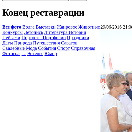
Конец реставрации
Все фото
Волга
Выставки
Жанровое
Животные
29/06/2016 21:0
Конкурсы
Летопись
Литература Истории
Пейзажи
Портреты Портфолио
Праздники
Даты
Природа
Путешествия
Саратов
Свадебные Мода
События
Спорт
Справочная
Фотографы
Энгельс
Юмор