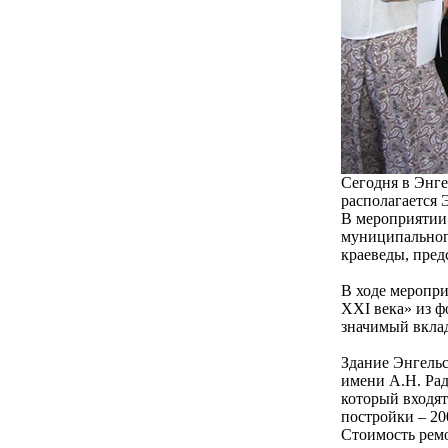
Сегодня в Энге
располагается 
В мероприятии 
муниципальног
краеведы, пред
В ходе меропри
XXI века» из ф
значимый вклад
Здание Энгель
имени А.Н. Рад
который входят
постройки – 20
Стоимость ремо