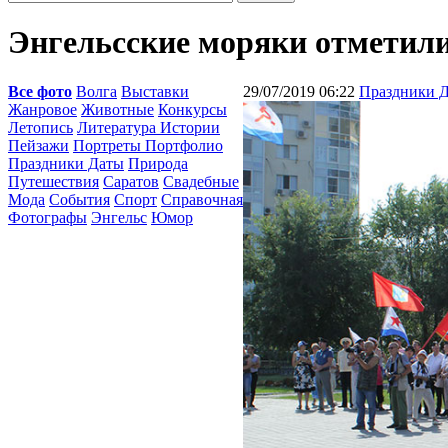
Энгельсские моряки отметил
Все фото
Волга
Выставки
29/07/2019 06:22
Праздники 
Жанровое
Животные
Конкурсы
Летопись
Литература Истории
Пейзажи
Портреты Портфолио
Праздники Даты
Природа
Путешествия
Саратов
Свадебные
Мода
События
Спорт
Справочная
Фотографы
Энгельс
Юмор