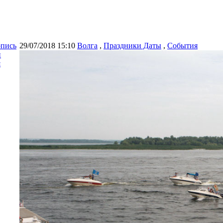
опись
29/07/2018 15:10
Волга
,
Праздники Даты
,
События
и
я