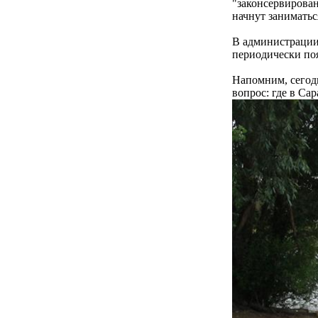
"законсервирован
начнут заниматьс
В администрации 
периодически поя
Напомним, сегодн
вопрос: где в Са