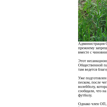
Администрация Са
прежнему запрещ
вместе с чиновн
Этот несанкцион
Общественной па
там ведется благ
Уже подготовлен
песком, после че
волейболу, котор
сообщали, что на
футболу.
Однако член ОП, 