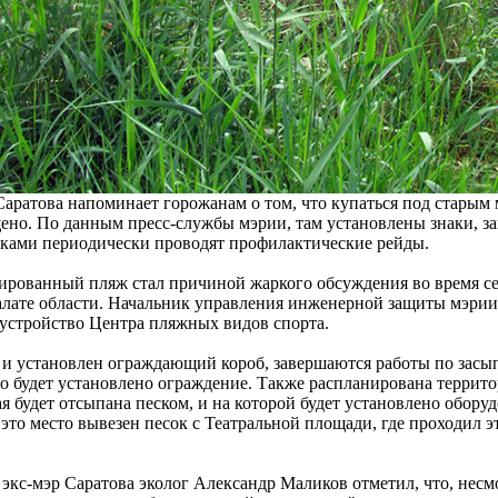
ратова напоминает горожанам о том, что купаться под старым 
ено. По данным пресс-службы мэрии, там установлены знаки, 
иками периодически проводят профилактические рейды.
ированный пляж стал причиной жаркого обсуждения во время се
лате области. Начальник управления инженерной защиты мэрии 
оустройство Центра пляжных видов спорта.
 и установлен ограждающий короб, завершаются работы по засы
го будет установлено ограждение. Также распланирована терри
ая будет отсыпана песком, и на которой будет установлено обору
 это место вывезен песок с Театральной площади, где проходил 
экс-мэр Саратова эколог Александр Маликов отметил, что, несм