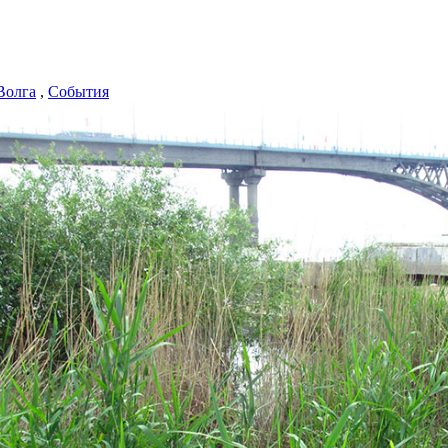
Волга
,
События