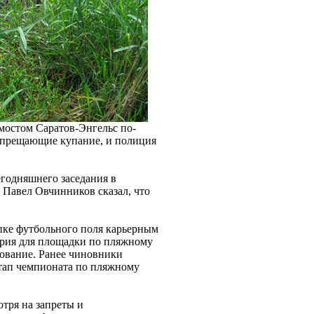
мостом Саратов-Энгельс по-
запрещающие купание, и полиция
годняшнего заседания в
Павел Овчинников сказал, что
пке футбольного поля карьерным
тория для площадки по пляжному
дование. Ранее чиновники
этап чемпионата по пляжному
отря на запреты и