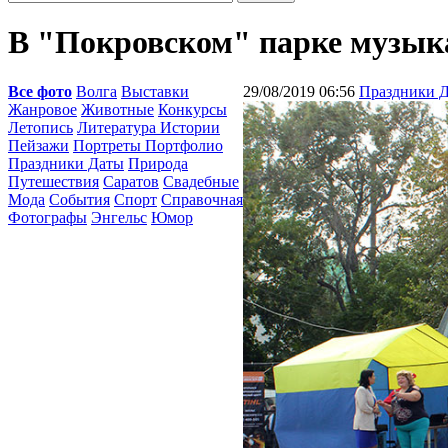
В "Покровском" парке музыка
Все фото
Волга
Выставки
29/08/2019 06:56
Праздники 
Жанровое
Животные
Конкурсы
Летопись
Литература Истории
Пейзажи
Портреты Портфолио
Праздники Даты
Природа
Путешествия
Саратов
Свадебные
Мода
События
Спорт
Справочная
Фотографы
Энгельс
Юмор