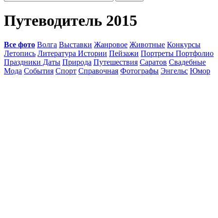
Путеводитель 2015
Все фото
Волга
Выставки
Жанровое
Животные
Конкурсы
Летопись
Литература Истории
Пейзажи
Портреты Портфолио
Праздники Даты
Природа
Путешествия
Саратов
Свадебные
Мода
События
Спорт
Справочная
Фотографы
Энгельс
Юмор