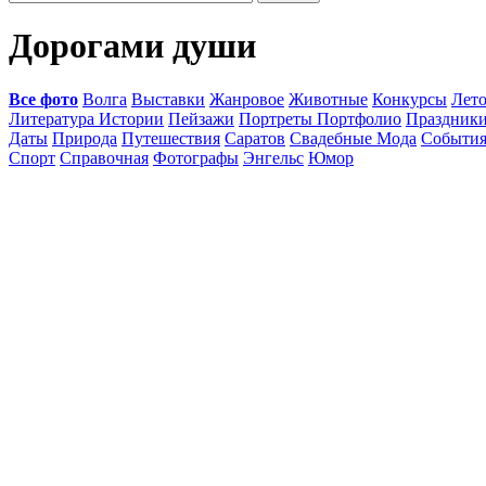
Дорогами души
Все фото
Волга
Выставки
Жанровое
Животные
Конкурсы
Лет
Литература Истории
Пейзажи
Портреты Портфолио
Праздник
Даты
Природа
Путешествия
Саратов
Свадебные Мода
Событи
Спорт
Справочная
Фотографы
Энгельс
Юмор