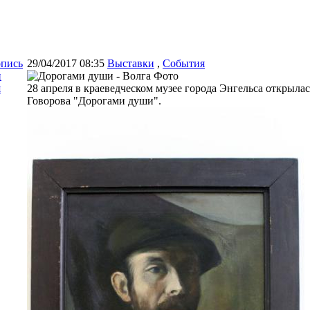
опись
29/04/2017 08:35
Выставки
,
События
и
я
28 апреля в краеведческом музее города Энгельса открыла
Говорова "Дорогами души".