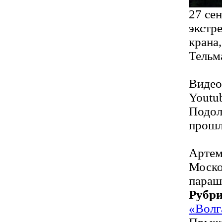
27 се
экстр
крана
Тельм
Видео
Youtu
Подол
прошл
Артем
Моско
параш
Рубр
«Волг