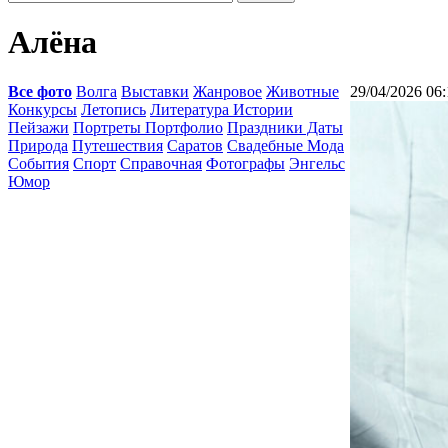
Алёна
Все фото
Волга
Выставки
Жанровое
Животные
29/04/2026 06:
Конкурсы
Летопись
Литература Истории
Пейзажи
Портреты Портфолио
Праздники Даты
Природа
Путешествия
Саратов
Свадебные Мода
События
Спорт
Справочная
Фотографы
Энгельс
Юмор