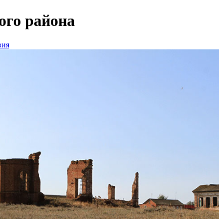
ого района
вия