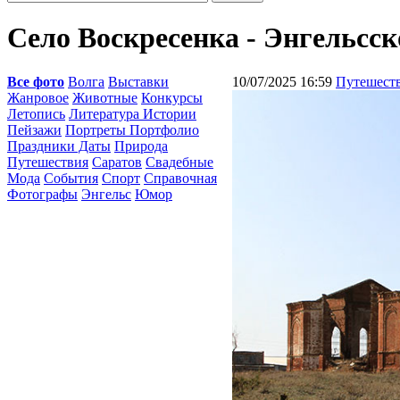
Село Воскресенка - Энгельсск
Все фото
Волга
Выставки
10/07/2025 16:59
Путешест
Жанровое
Животные
Конкурсы
Летопись
Литература Истории
Пейзажи
Портреты Портфолио
Праздники Даты
Природа
Путешествия
Саратов
Свадебные
Мода
События
Спорт
Справочная
Фотографы
Энгельс
Юмор