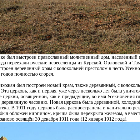
нке был выстроен православный молитвенный дом, населённый п
да переехали русские переселенцы из Курской, Орловской и Та
троен деревянный храм с колокольней престолом в честь Усекно
х годов полностью сгорел.
рихожан был построен новый храм, также деревянный, с колоколь
Эта церковь, как и первая, уже через несколько лет была уничто
е церкви, освященной, как и предыдущие, во имя Усекновения г
деревянную часовню. Новая церковь была деревянной, холодной
ека. В 1911 году церковь была распространена и капитально рек
был обложен кирпичом, крыша была перекрыта железом, а вмест
аново освящён 30 декабря 1911 года (12 января 1912 года).