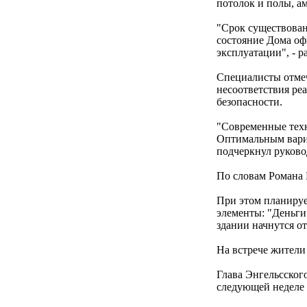
потолок и полы, а
"Срок существован
состояние Дома оф
эксплуатации", - р
Специалисты отмеч
несоответствия р
безопасности.
"Современные тех
Оптимальным вариа
подчеркнул руково
По словам Романа 
При этом планируе
элементы: "Деньги
здании начнутся о
На встрече жители
Глава Энгельсског
следующей неделе 