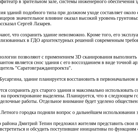
мфитеатр в зрительном зале, системы инженерного обеспечения з
ия зданий подобного типа при должном уходе составляет около с
ицеров значительное влияние оказал высокий уровень грунтовых
ассказал Сергей Лазарев.
ают, что сохранить здание невозможно. Кроме того, его эксплуа
еализованных в ГДО архитектурных решений современным треб
нологии позволяют с применением 3D сканирования выполнить
нтом является снос здания с его воссозданием в виде точной ар
дитель "Саратовгражданпроекта".
Бусаргина, здание планируется восстановить в первоначальном 
тся сохранить дух старого здания и максимально использовать 
 на проектирование выделены. Планируется, что в следующем го
тделочные работы. Отдельное внимание будет уделено обществе
 Летного городка подняли вопрос о дальнейшем использовании з
о района Дмитрий Тепин предложил жителям представить свои 
встретиться и обсудить поступившие инициативы по функциям 