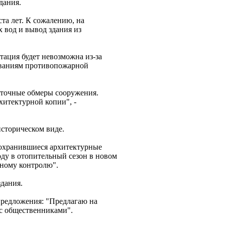
дания.
та лет. К сожалению, на
 вод и вывод здания из
тация будет невозможна из-за
ованиям противопожарной
 точные обмеры сооружения.
хитектурной копии", -
историческом виде.
сохранившиеся архитектурные
ду в отопительный сезон в новом
нному контролю".
дания.
предложения: "Предлагаю на
с общественниками".