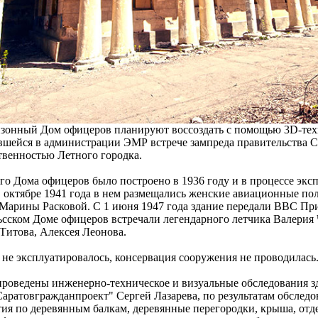
зонный Дом офицеров планируют воссоздать с помощью 3D-техн
явшейся в администрации ЭМР встрече зампреда правительства С
твенностью Летного городка.
го Дома офицеров было построено в 1936 году и в процессе экс
В октябре 1941 года в нем размещались женские авиационные по
Марины Расковой. С 1 июня 1947 года здание передали ВВС При
льсском Доме офицеров встречали легендарного летчика Валерия
 Титова, Алексея Леонова.
е не эксплуатировалось, консервация сооружения не проводилась
проведены инженерно-техническое и визуальные обследования з
ратовгражданпроект" Сергей Лазарева, по результатам обслед
ия по деревянным балкам, деревянные перегородки, крыша, отде