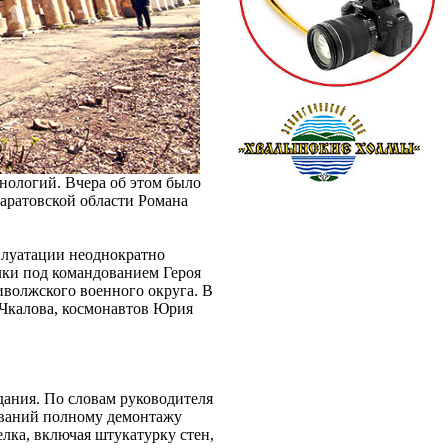
ологий. Вчера об этом было
аратовской области Романа
плуатации неоднократно
лки под командованием Героя
волжского военного округа. В
 Чкалова, космонавтов Юрия
.
дания. По словам руководителя
ований полному демонтажу
лка, включая штукатурку стен,