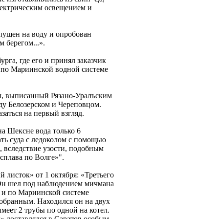
лектрическим освещением и
спущен на воду и опробован
 берегом...».
рга, где его и принял заказчик
ия по Мариинской водной системе
ол, выписанный Рязано-Уралъским
ду Белозерском и Череповцом.
заться на первый взгляд.
на Шексне вода только 6
ать суда с ледоколом с помощью
х, вследствие узости, подобным
 сплава по Волге»".
й листок» от 1 октября: «Третьего
 Он шел под наблюдением мичмана
и и по Мариинской системе
собранным. Находился он на двух
меет 2 трубы по одной на котел.
л» доставлялся в Саратов особым