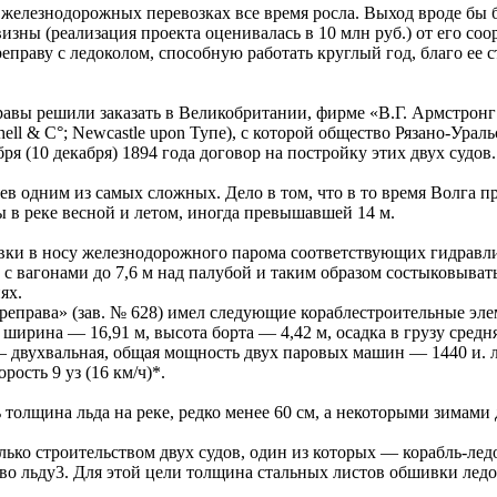
в железнодорожных перевозках все время росла. Выход вроде бы 
зны (реализация проекта оценивалась в 10 млн руб.) от его со
праву с ледоколом, способную работать круглый год, благо ее 
равы решили заказать в Великобритании, фирме «В.Г. Армстронг 
hell & С°; Newcastle upon Тупе), с которой общество Рязано-Урал
я (10 декабря) 1894 года договор на постройку этих двух судов.
цев одним из самых сложных. Дело в том, что в то время Волга 
ы в реке весной и летом, иногда превышавшей 14 м.
вки в носу железнодорожного парома соответствующих гидравл
с вагонами до 7,6 м над палубой и таким образом состыковыват
ях.
реправа» (зав. № 628) имел следующие кораблестроительные эл
 ширина — 16,91 м, высота борта — 4,42 м, осадка в грузу средня
— двухвальная, общая мощность двух паровых машин — 1440 и. л.
рость 9 уз (16 км/ч)*.
толщина льда на реке, редко менее 60 см, а некоторыми зимами 
ько строительством двух судов, один из которых — корабль-лед
 во льду3. Для этой цели толщина стальных листов обшивки лед