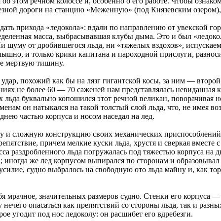
 об этом речном колоссе и, особенно о его работе. Чтобы ознако
езной дороги на станцию «Меженную» (под Князевским озером), г
ать прихода «ледокола»: вдали по направлению от увекской гор
еделенная масса, выбрасывавшая клубы дыма. Это и был «ледоко
. Ни шуму от дробившегося льда, ни «тяжелых вздохов», испуска
лышно, и только крики капитана и пароходной прислуги, разнос
е мертвую тишину.
удар, похожий как бы на лязг гигантской косы, за ним — второй
ояниях не более 60 — 70 саженей нам представлялась невиданная 
 льда буквально копошился этот речной великан, поворачивая н
еменам он натыкался на такой толстый слой льда, что, не имея 
днею частью корпуса и носом наседал на лед.
ну и сложную конструкцию своих механических приспособлений,
епятствие, причем мелкие куски льда, хрустя и сверкая вместе 
масса раздробленного льда погружалась под тяжестью корпуса на 
а; иногда же лед корпусом выпирался по сторонам и образовыва
 усилие, судно выбралось на свободную ото льда майну и, как т
ебя мрачное, значительных размеров судно. Стенки его корпуса
у нечего опасаться как препятствий со стороны льда, так и разн
рое угодит под нос ледоколу: он расшибет его вдребезги.