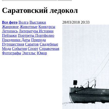
Саратовский ледокол
Все фото
Волга
Выставки
28/03/2018 20:33
Жанровое
Животные
Конкурсы
Летопись
Литература Истории
Пейзажи
Портреты Портфолио
Праздники Даты
Природа
Путешествия
Саратов
Свадебные
Мода
События
Спорт
Справочная
Фотографы
Энгельс
Юмор