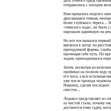
дать точного представления
отправились с поездом жел
Нам пришлось недолго ожид
двигавшаяся темная, неопр
более глубокого, берега ..
«тяжелого хода», не было с
нарушали царившую на рек
Но вот послышался первый 
врезался в затор: на расст
причудливой формы, глыбах
прочищая себе путь. По вр
ходом, приподнимался пере
Затем, несмотря на величи
пробивал на полном ходу пр
его носа, а вся остальная 
уже после прохода ледокол
Наконец, сделав последнее
свисток...
Ледокол представляет из с
из чистой стали, почему ем
достанется тому судну, кото