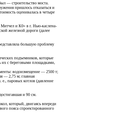
был — строительство моста.
оружения пришлось отказаться и
стоимость оценивалась в четыре
Митчел и К0» в г. Нью-каслена-
ьской железной дороги (далее
представляла большую проблему
ических подъемников, которые
ь их с береговыми площадками,
ементы: водоизмещение — 2500 т;
я — 2,75 м; главная
 е., паровых котлов (давление
достигавшая и 90 см.
окол, который, двигаясь впереди
ового пояса спроектированного