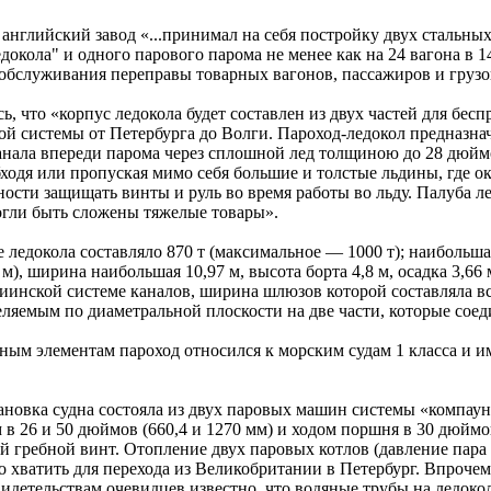
 английский завод «...принимал на себя постройку двух стальны
докола" и одного парового парома не менее как на 24 вагона в
 обслуживания переправы товарных вагонов, пассажиров и грузо
ь, что «корпус ледокола будет составлен из двух частей для бес
 системы от Петербурга до Волги. Пароход-ледокол предназнач
канала впереди парома через сплошной лед толщиною до 28 дюйм
ходя или пропуская мимо себя большие и толстые льдины, где 
ности защищать винты и руль во время работы во льду. Палуба л
огли быть сложены тяжелые товары».
ледокола составляло 870 т (максимальное — 1000 т); наибольша
), ширина наибольшая 10,97 м, высота борта 4,8 м, осадка 3,66 м
иинской системе каналов, ширина шлюзов которой составляла все
зделяемым по диаметральной плоскости на две части, которые сое
ным элементам пароход относился к морским судам 1 класса и 
тановка судна состояла из двух паровых машин системы «компау
 в 26 и 50 дюймов (660,4 и 1270 мм) и ходом поршня в 30 дюймо
 гребной винт. Отопление двух паровых котлов (давление пара 6
о хватить для перехода из Великобритании в Петербург. Впрочем
видетельствам очевидцев известно, что водяные трубы на ледоко