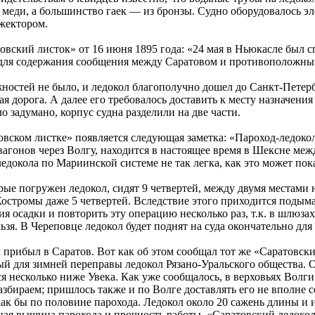
меди, а большинство гаек — из бронзы. Судно оборудовалось э
жектором.
овский листок» от 16 июня 1895 года: «24 мая в Ньюкасле был 
для содержания сообщения между Саратовом и противоположным
ностей не было, и ледокол благополучно дошел до Санкт-Петербу
я дорога. А далее его требовалось доставить к месту назначен
ло задумано, корпус судна разделили на две части.
товском листке» появляется следующая заметка: «Пароход-ледок
вагонов через Волгу, находится в настоящее время в Шексне меж
ледокола по Мариинской системе не так легка, как это может пока
торые погружен ледокол, сидят 9 четвертей, между двумя местами 
 Костромы даже 5 четвертей. Вследствие этого приходится подым
я осадки и повторить эту операцию несколько раз, т.к. в шлюза
ьзя. В Череповце ледокол будет поднят на суда окончательно для
 прибыл в Саратов. Вот как об этом сообщал тот же «Саратовски
й для зимней переправы ледокол Рязано-Уральского общества.
ся несколько ниже Увека. Как уже сообщалось, в верховьях Волг
азбираем; пришлось также и по Волге доставлять его не вполне 
ак бы по половине парохода. Ледокол около 20 сажень длины и и
ьная вышина парохода и прочность работы. «Саратовский ледоко