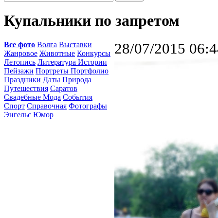
Купальники по запретом
Все фото
Волга
Выставки
28/07/2015 06:4
Жанровое
Животные
Конкурсы
Летопись
Литература Истории
Пейзажи
Портреты Портфолио
Праздники Даты
Природа
Путешествия
Саратов
Свадебные Мода
События
Спорт
Справочная
Фотографы
Энгельс
Юмор