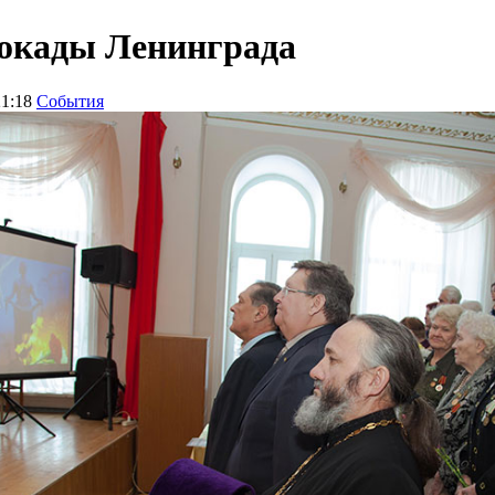
локады Ленинграда
21:18
События