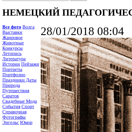
НЕМЕЦКИЙ ПЕДАГОГИЧЕ
Все фото
Волга
28/01/2018 08:04
Выставки
Жанровое
Животные
Конкурсы
Летопись
Литература
Истории
Пейзажи
Портреты
Портфолио
Праздники Даты
Природа
Путешествия
Саратов
Свадебные Мода
События
Спорт
Справочная
Фотографы
Энгельс
Юмор