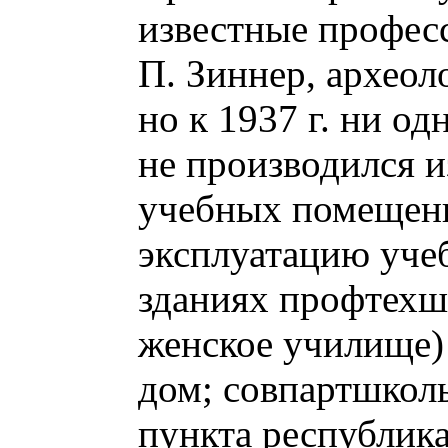
известные професс
П. Зиннер, археол
но к 1937 г. ни од
не производился и
учебных помещений
эксплуатацию учеб
зданиях профтехш
женское училище) 
дом; совпартшколы
пункта республика