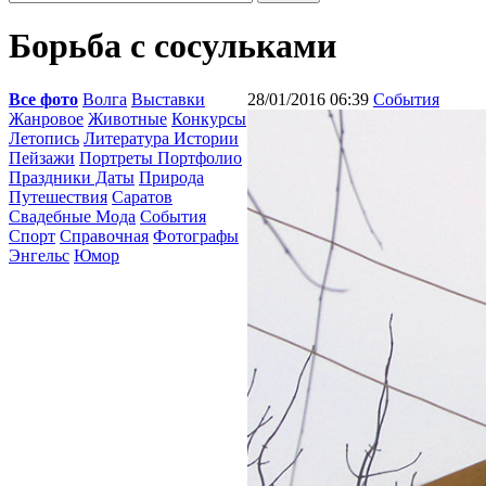
Борьба с сосульками
Все фото
Волга
Выставки
28/01/2016 06:39
События
Жанровое
Животные
Конкурсы
Летопись
Литература Истории
Пейзажи
Портреты Портфолио
Праздники Даты
Природа
Путешествия
Саратов
Свадебные Мода
События
Спорт
Справочная
Фотографы
Энгельс
Юмор