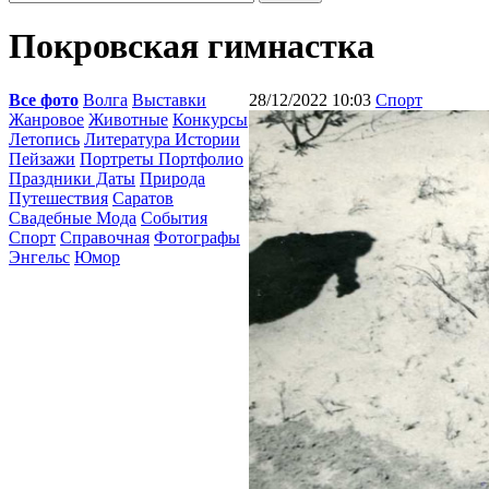
Покровская гимнастка
Все фото
Волга
Выставки
28/12/2022 10:03
Спорт
Жанровое
Животные
Конкурсы
Летопись
Литература Истории
Пейзажи
Портреты Портфолио
Праздники Даты
Природа
Путешествия
Саратов
Свадебные Мода
События
Спорт
Справочная
Фотографы
Энгельс
Юмор