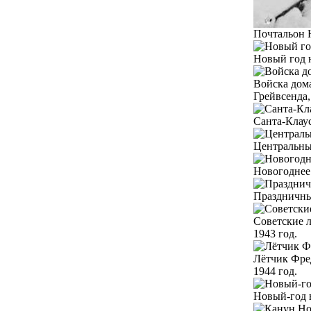
Почтальон Н
Новый год н
Войска дом
Грейвсенда,
Санта-Клаус
Центральны
Новогоднее 
Праздничны
Советские 
1943 год.
Лётчик Фре
1944 год.
Новый-год 