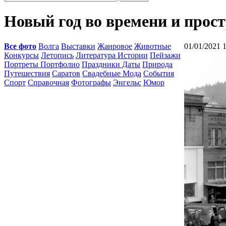
Новый год во времени и прос
Все фото
Волга
Выставки
Жанровое
Животные
01/01/2021 
Конкурсы
Летопись
Литература Истории
Пейзажи
Портреты Портфолио
Праздники Даты
Природа
Путешествия
Саратов
Свадебные Мода
События
Спорт
Справочная
Фотографы
Энгельс
Юмор