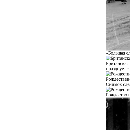
«Большая е
Британская
празднует «
Рождественс
Снимок сде
Рождество 