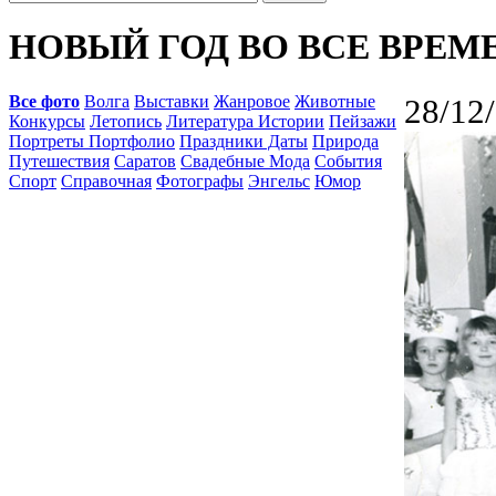
НОВЫЙ ГОД ВО ВСЕ ВРЕМЕ
Все фото
Волга
Выставки
Жанровое
Животные
28/12
Конкурсы
Летопись
Литература Истории
Пейзажи
Портреты Портфолио
Праздники Даты
Природа
Путешествия
Саратов
Свадебные Мода
События
Спорт
Справочная
Фотографы
Энгельс
Юмор