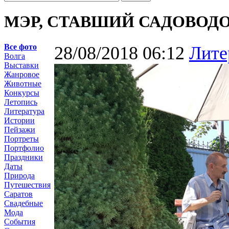
МЭР, СТАВШИЙ САДОВОД
Все фото
28/08/2018 06:12
Лите
Волга
Выставки
Жанровое
Животные
Конкурсы
Летопись
Литература
Истории
Пейзажи
Портреты
Портфолио
Праздники
Даты
Природа
Путешествия
Саратов
Свадебные
Мода
События