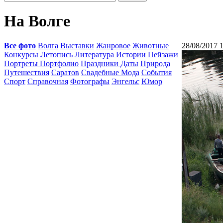
На Волге
Все фото
Волга
Выставки
Жанровое
Животные
28/08/2017 
Конкурсы
Летопись
Литература Истории
Пейзажи
Портреты Портфолио
Праздники Даты
Природа
Путешествия
Саратов
Свадебные Мода
События
Спорт
Справочная
Фотографы
Энгельс
Юмор