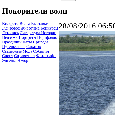
Покорители волн
Все фото
Волга
Выставки
28/08/2016 06:5
Жанровое
Животные
Конкурсы
Летопись
Литература Истории
Пейзажи
Портреты Портфолио
Праздники Даты
Природа
Путешествия
Саратов
Свадебные Мода
События
Спорт
Справочная
Фотографы
Энгельс
Юмор