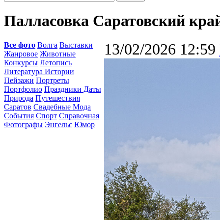
Палласовка Саратовский кра
Все фото
Волга
Выставки
13/02/2026 12:59
Жанровое
Животные
Конкурсы
Летопись
Литература Истории
Пейзажи
Портреты
Портфолио
Праздники Даты
Природа
Путешествия
Саратов
Свадебные Мода
События
Спорт
Справочная
Фотографы
Энгельс
Юмор