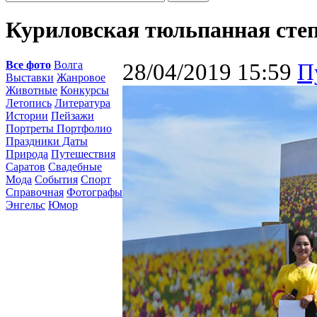
Куриловская тюльпанная степ
Все фото
Волга
28/04/2019 15:59
П
Выставки
Жанровое
Животные
Конкурсы
Летопись
Литература
Истории
Пейзажи
Портреты Портфолио
Праздники Даты
Природа
Путешествия
Саратов
Свадебные
Мода
События
Спорт
Справочная
Фотографы
Энгельс
Юмор