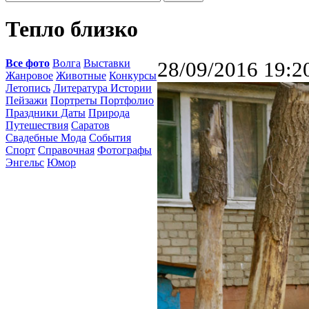
Тепло близко
Все фото
Волга
Выставки
28/09/2016 19:2
Жанровое
Животные
Конкурсы
Летопись
Литература Истории
Пейзажи
Портреты Портфолио
Праздники Даты
Природа
Путешествия
Саратов
Свадебные Мода
События
Спорт
Справочная
Фотографы
Энгельс
Юмор