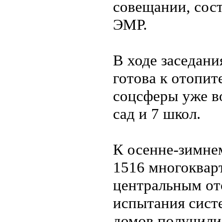
совещании, сос
ЭМР.
В ходе заседани
готова к отопит
соцсферы уже в
сад и 7 школ.
К осенне-зимне
1516 многоквар
центральным от
испытания сист
домов получили