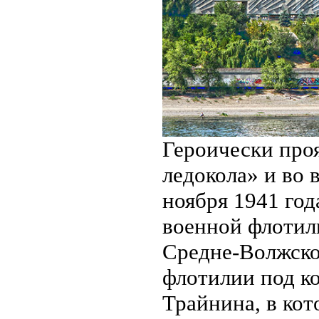
Героически проя
ледокола» и во 
ноября 1941 го
военной флотили
Средне-Волжско
флотилии под к
Трайнина, в кот