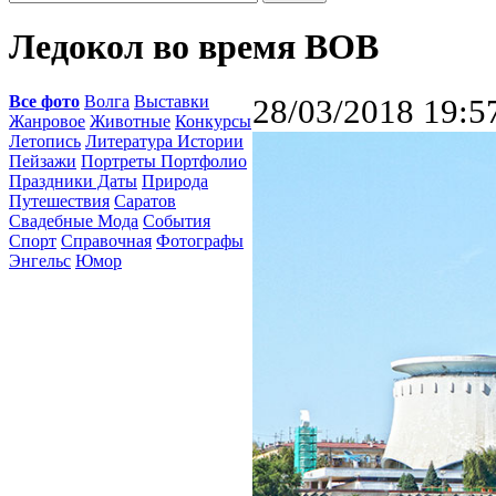
Ледокол во время ВОВ
Все фото
Волга
Выставки
28/03/2018 19:5
Жанровое
Животные
Конкурсы
Летопись
Литература Истории
Пейзажи
Портреты Портфолио
Праздники Даты
Природа
Путешествия
Саратов
Свадебные Мода
События
Спорт
Справочная
Фотографы
Энгельс
Юмор