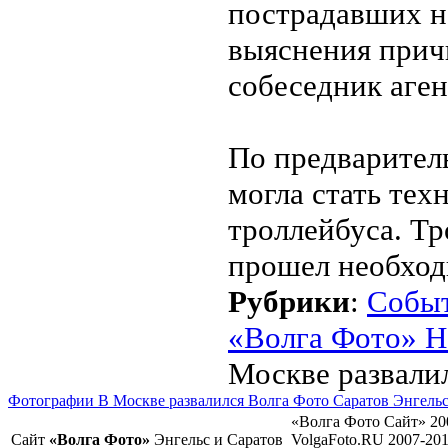
пострадавших н
выяснения прич
собеседник аген
По предварител
могла стать тех
троллейбуса. Тр
прошел необход
Рубрики
:
Собы
«Волга Фото» Н
Москве развали
Фотографии В Москве развалился Волга Фото Саратов Энгель
«Волга Фото Сайт» 20
Сайт
«Волга Фото»
Энгельс и Саратов
VolgaFoto.RU 2007-20