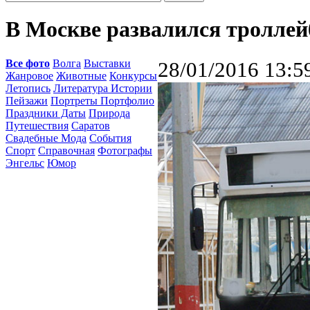
В Москве развалился троллей
Все фото
Волга
Выставки
28/01/2016 13:5
Жанровое
Животные
Конкурсы
Летопись
Литература Истории
Пейзажи
Портреты Портфолио
Праздники Даты
Природа
Путешествия
Саратов
Свадебные Мода
События
Спорт
Справочная
Фотографы
Энгельс
Юмор