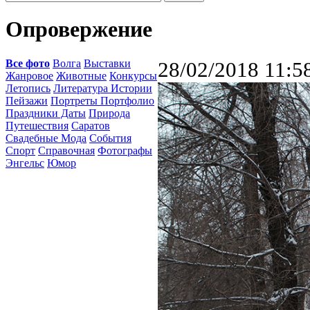
Опровержение
Все фото
Волга
Выставки
28/02/2018 11:5
Жанровое
Животные
Конкурсы
Летопись
Литература Истории
Пейзажи
Портреты Портфолио
Праздники Даты
Природа
Путешествия
Саратов
Свадебные Мода
События
Спорт
Справочная
Фотографы
Энгельс
Юмор