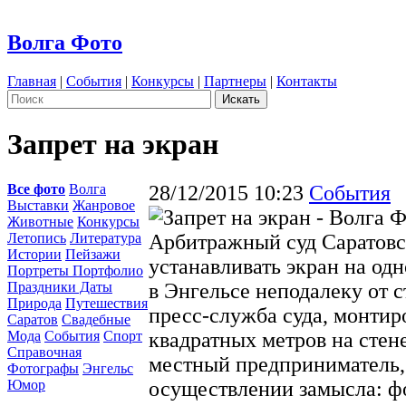
Волга Фото
Главная
|
События
|
Конкурсы
|
Партнеры
|
Контакты
Запрет на экран
Все фото
Волга
28/12/2015 10:23
События
Выставки
Жанровое
Животные
Конкурсы
Летопись
Литература
Арбитражный суд Саратовс
Истории
Пейзажи
устанавливать экран на од
Портреты Портфолио
Праздники Даты
в Энгельсе неподалеку от 
Природа
Путешествия
пресс-служба суда, монтир
Саратов
Свадебные
Мода
События
Спорт
квадратных метров на стен
Справочная
местный предприниматель, 
Фотографы
Энгельс
Юмор
осуществлении замысла: ф